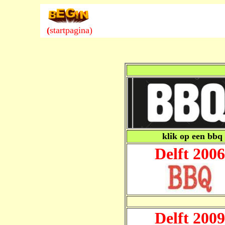
(
startpagina)
klik op een bbq 
Delft 2006
Delft 2009