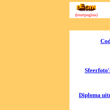
(
startpagina)
Cod
Sfeerfoto
Diploma uit