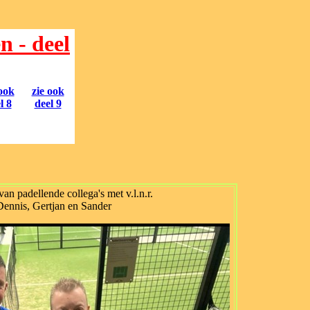
n - deel
 ook
zie ook
l 8
deel 9
van padellende collega's met v.l.n.r.
ennis, Gertjan en Sander