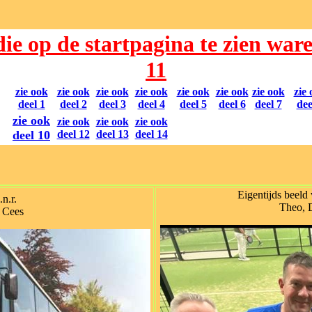
die op de startpagina te zien ware
11
zie ook
zie ook
zie ook
zie ook
zie ook
zie ook
zie ook
zie
deel 1
deel 2
deel 3
deel 4
deel 5
deel 6
deel 7
dee
zie ook
zie ook
zie ook
zie ook
deel 10
deel 12
deel 13
deel 14
Eigentijds beeld 
.n.r.
Theo, D
 Cees