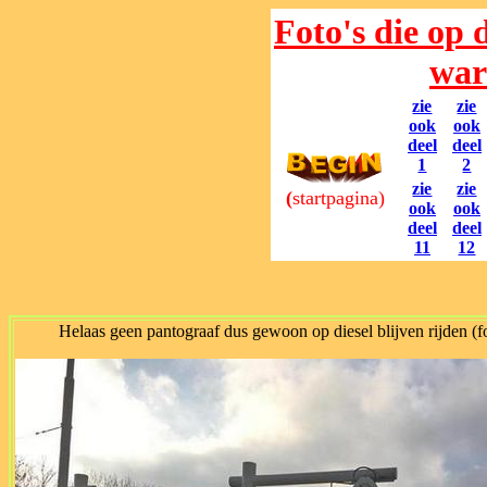
Foto's die op 
war
zie
zie
ook
ook
deel
deel
1
2
zie
zie
(
startpagina)
ook
ook
deel
deel
11
12
Helaas geen pantograaf dus gewoon op diesel blijven rijden (f