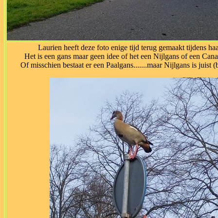
Laurien heeft deze foto enige tijd terug gemaakt tijdens haa
Het is een gans maar geen idee of het een Nijlgans of een Cana
Of misschien bestaat er een Paalgans.......maar Nijlgans is juist 