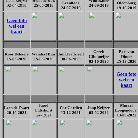
Leen Keijzer
Henk de Kok
Wim Bauer
Leentfaar
Oldenburg
02-04-2019
25-05-2019
24-09-2019
24-07-2019
19-10-2019
Geen foto
wel een
kaart
Gerrit
Bert van
Koos Dekkers
Wandert Buis
Jan Overkleeft
Glintmeijer
Dinter
15-05-2020
15-05-2020
30-06-2020
02-10-2020
25-12-2020
Geen foto
wel een
kaart
Ruud
Marcel
Leen de Zwart
Cor Gardien
Jaap Keijzer
Elderhorst
Hoogendoor
20-10-2021
13-12-2021
05-02-2022
nov 2021
13-08-2022