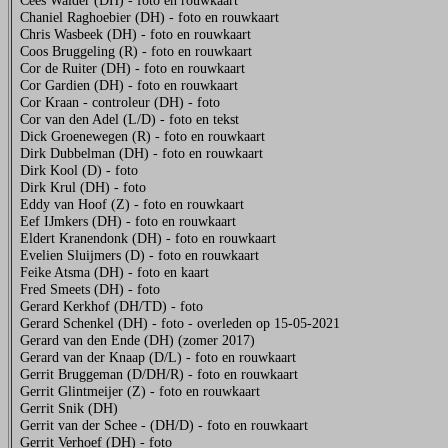
Cees Walder (DH) - foto en rouwkaart
Chaniel Raghoebier (DH) - foto en rouwkaart
Chris Wasbeek (DH) - foto en rouwkaart
Coos Bruggeling (R) - foto en rouwkaart
Cor de Ruiter (DH) - foto en rouwkaart
Cor Gardien (DH) - foto en rouwkaart
Cor Kraan - controleur (DH) - foto
Cor van den Adel (L/D) - foto en tekst
Dick Groenewegen (R) - foto en rouwkaart
Dirk Dubbelman (DH) - foto en rouwkaart
Dirk Kool (D) - foto
Dirk Krul (DH) - foto
Eddy van Hoof (Z) - foto en rouwkaart
Eef IJmkers (DH) - foto en rouwkaart
Eldert Kranendonk (DH) - foto en rouwkaart
Evelien Sluijmers (D) - foto en rouwkaart
Feike Atsma (DH) - foto en kaart
Fred Smeets (DH) - foto
Gerard Kerkhof (DH/TD) - foto
Gerard Schenkel (DH) - foto - overleden op 15-05-2021
Gerard van den Ende (DH) (zomer 2017)
Gerard van der Knaap (D/L) - foto en rouwkaart
Gerrit Bruggeman (D/DH/R) - foto en rouwkaart
Gerrit Glintmeijer (Z) - foto en rouwkaart
Gerrit Snik (DH)
Gerrit van der Schee - (DH/D) - foto en rouwkaart
Gerrit Verhoef (DH) - foto