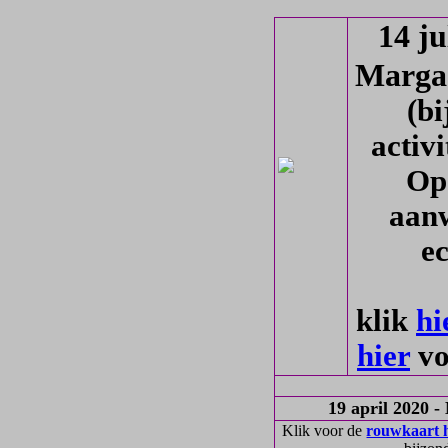
14 j
Marga
(bi
activ
Op
aan
e
klik
hi
hier
vo
19 april 2020 
Klik voor de
rouwkaart 