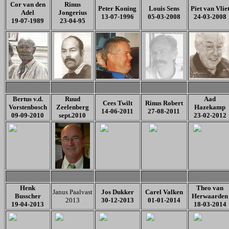
Cor van den
Rinus
Peter Koning
Louis Sens
Piet van Vlie
Adel
Jongerius
13-07-1996
05-03-2008
24-03-2008
19-07-1989
23-04-95
Bertus v.d.
Ruud
Aad
Cees Twilt
Rinus Robert
Vorstenbosch
Zeelenberg
Hazekamp
14-06-2011
27-08-2011
09-09-2010
sept.2010
23-02-2012
Henk
Theo van
Janus Paalvast
Jos Dukker
Carel Valken
Busscher
Herwaarden
2013
30-12-2013
01-01-2014
19-04-2013
18-03-2014