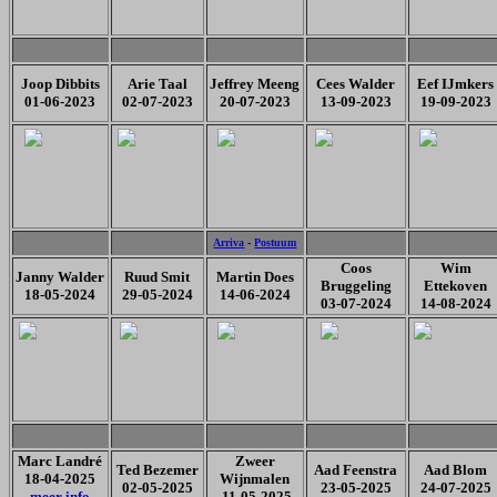
Joop Dibbits
Arie Taal
Jeffrey Meeng
Cees Walder
Eef IJmkers
01-06-2023
02-07-2023
20-07-2023
13-09-2023
19-09-2023
Arriva
-
Postuum
Coos
Wim
Janny Walder
Ruud Smit
Martin Does
Bruggeling
Ettekoven
18-05-2024
29-05-2024
14-06-2024
03-07-2024
14-08-2024
Marc Landré
Zweer
Ted Bezemer
Aad Feenstra
Aad Blom
18-04-2025
Wijnmalen
02-05-2025
23-05-2025
24-07-2025
meer info
11-05-2025