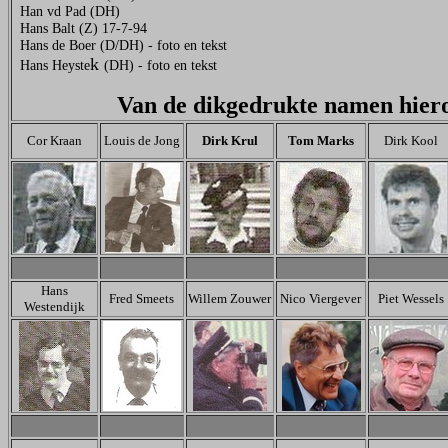
Han vd Pad (DH)
Hans Balt (Z) 17-7-94
Hans de Boer (D/DH) - foto en tekst
k
Hans Heyste
(DH) - foto en tekst
Van de dikgedrukte namen hieron
Cor Kraan
Louis de Jong
Dirk Krul
Tom Marks
Dirk Kool
Hans
Fred Smeets
Willem Zouwer
Nico Viergever
Piet Wessels
Westendijk