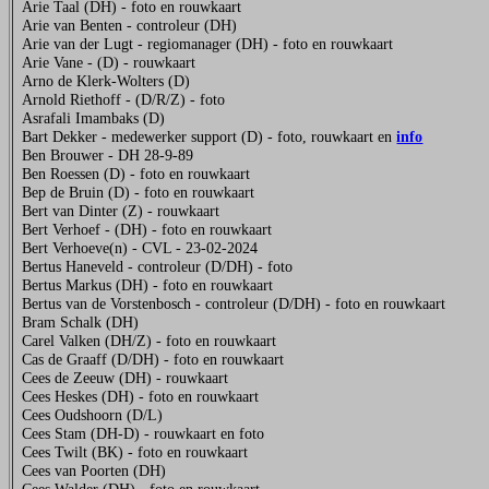
Arie Taal (DH) - foto en rouwkaart
Arie van Benten - controleur (DH)
Arie van der Lugt - regiomanager (DH) - foto en rouwkaart
Arie Vane - (D) - rouwkaart
Arno de Klerk-Wolters (D)
Arnold Riethoff - (D/R/Z) - foto
Asrafali Imambaks (D)
Bart Dekker - medewerker support (D) - foto, rouwkaart en
info
Ben Brouwer - DH 28-9-89
Ben Roessen (D) - foto en rouwkaart
Bep de Bruin (D) - foto en rouwkaart
Bert van Dinter (Z) - rouwkaart
Bert Verhoef - (DH) - foto en rouwkaart
Bert Verhoeve(n) - CVL - 23-02-2024
Bertus Haneveld - controleur (D/DH) - foto
Bertus Markus (DH) - foto en rouwkaart
Bertus van de Vorstenbosch - controleur (D/DH) - foto en rouwkaart
Bram Schalk (DH)
Carel Valken (DH/Z) - foto en rouwkaart
Cas de Graaff (D/DH) - foto en rouwkaart
Cees de Zeeuw (DH) - rouwkaart
Cees Heskes (DH) - foto en rouwkaart
Cees Oudshoorn (D/L)
Cees Stam (DH-D) - rouwkaart en foto
Cees Twilt (BK) - foto en rouwkaart
Cees van Poorten (DH)