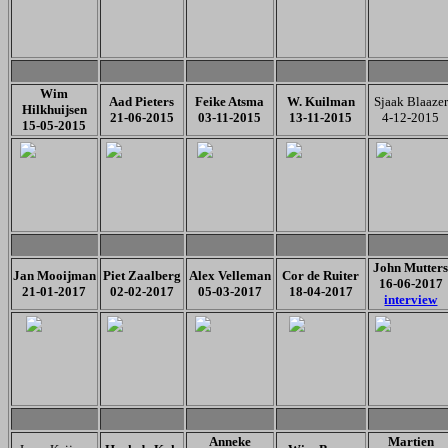
Wim
Aad Pieters
Feike Atsma
W. Kuilman
Sjaak Blaazer
Hilkhuijsen
21-06-2015
03-11-2015
13-11-2015
4-12-2015
15-05-2015
John Mutter
Jan Mooijman
Piet Zaalberg
Alex Velleman
Cor de Ruiter
16-06-2017
21-01-2017
02-02-2017
05-03-2017
18-04-2017
interview
Anneke
Martien