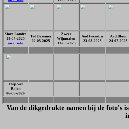
Marc Landré
Zweer
Ted Bezemer
Aad Feenstra
Aad Blom
18-04-2025
Wijnmalen
02-05-2025
23-05-2025
24-07-2025
meer info
11-05-2025
Thijs van
Balen
06-06-2026
Van de dikgedrukte namen bij de foto's i
i