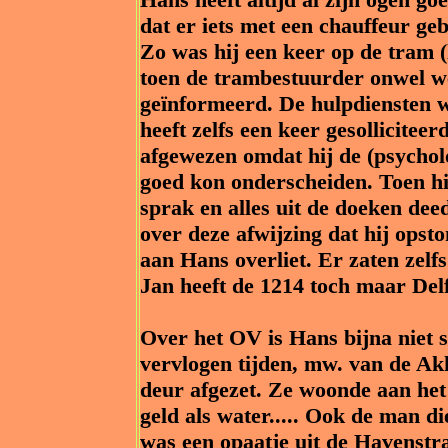
dat er iets met een chauffeur ge
Zo was hij een keer op de tram 
toen de trambestuurder onwel wer
geïnformeerd. De hulpdiensten w
heeft zelfs een keer gesollicitee
afgewezen omdat hij de (psycholo
goed kon onderscheiden. Toen h
sprak en alles uit de doeken de
over deze afwijzing dat hij ops
aan Hans overliet. Er zaten zel
Jan heeft de 1214 toch maar Delf
Over het OV is Hans bijna niet st
vervlogen tijden, mw. van de A
deur afgezet. Ze woonde aan het
geld als water..... Ook de man 
was een opaatje uit de Havenstr