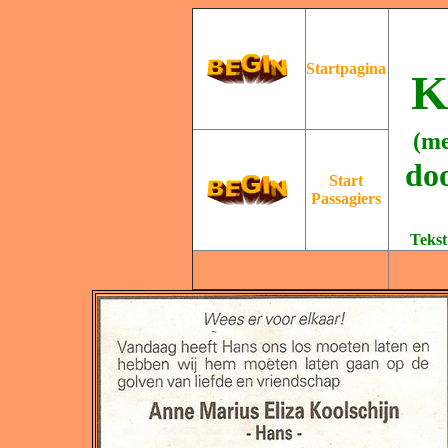
S
tartpagina
K
(me
do
Start
Passagiers
Tekst