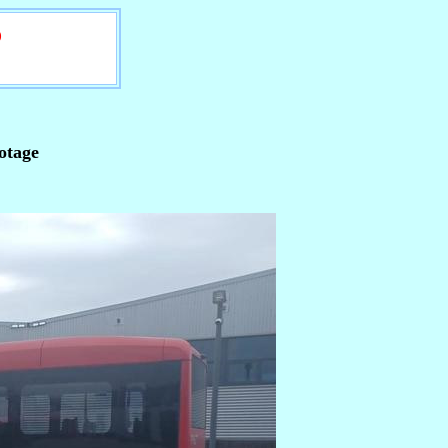
6
otage