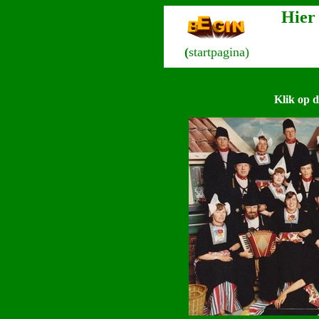
Hier 
(
startpagina)
Klik op d