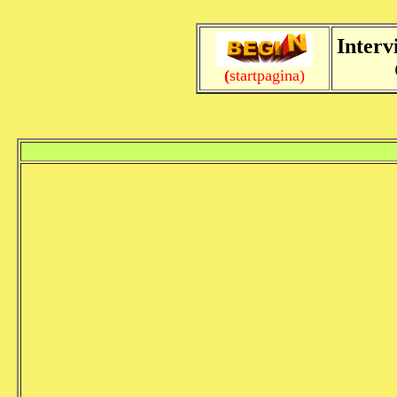
Interv
(
startpagina)