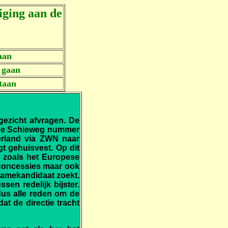
iging aan de
aan
e gaan
staan
gezicht afvragen. De
n de Schieweg nummer
erland via ZWN naar
t gehuisvest. Op dit
 zoals het Europese
 concessies maar ook
namekandidaat zoekt.
sen redelijk bijster.
dus alle reden om de
t de directie tracht