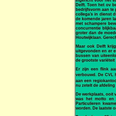
ingericht voor het s
Delft. Toen het ov b
bedrijfsvorm aan te
collega’s in dienst 
de komende jaren la
met schampere bewo
concurrentie blijkba
groter dan de moede
Houtwijklaan. Gerec
Maar ook Delft krij
uitgevonden en er ee
bussen van uiteenlo
de grootste variëtei
Er zijn een flink 
verbouwd. De CVL he
aan een regiokantoo
nu zetelt de afdeling 
De werkplaats, ooit
was het motto en d
Particulieren kwam
worden. De laatste o