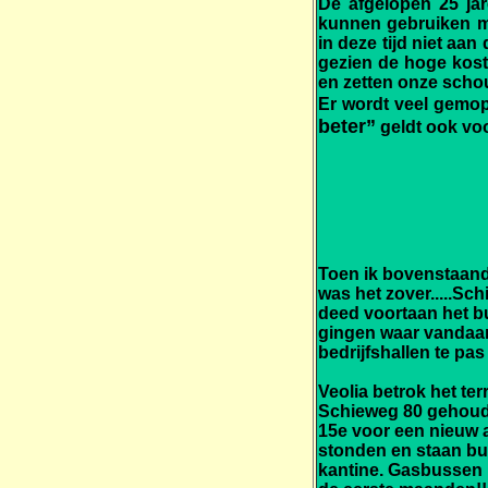
De afgelopen 25 jar
kunnen gebruiken ma
in deze tijd niet aa
gezien de hoge kos
en zetten onze scho
Er wordt veel gemop
beter”
geldt ook voo
Toen ik bovenstaande
was het zover.....S
deed voortaan het b
gingen waar vandaan 
bedrijfshallen te p
Veolia betrok het t
Schieweg 80 gehoude
15e voor een nieuw 
stonden en staan bui
kantine. Gasbussen i