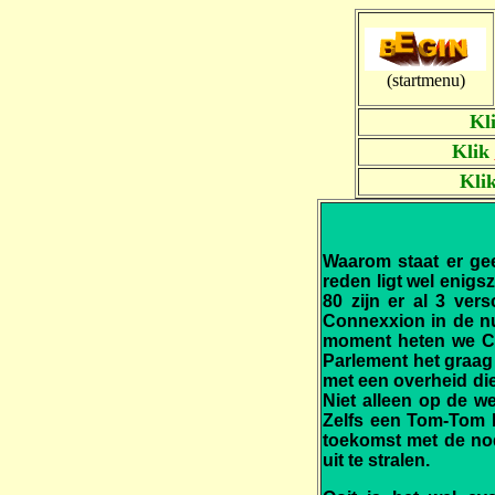
(startmenu)
Kl
Klik
Kli
Waarom staat er gee
reden ligt wel enig
80 zijn er al 3 ve
Connexxion in de nu
moment heten we Co
Parlement het graag
met een overheid di
Niet alleen op de we
Zelfs een Tom-Tom h
toekomst met de nod
uit te stralen.