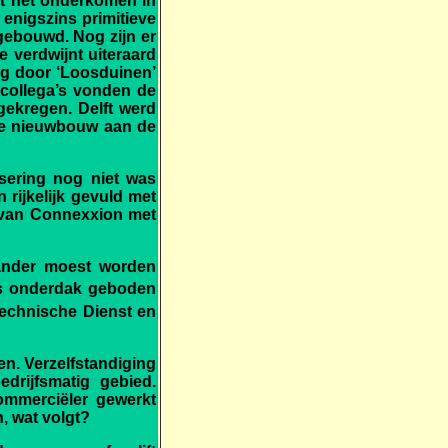
dit het onderkomen in
 enigszins primitieve
gebouwd. Nog zijn er
e verdwijnt uiteraard
ng door ‘Loosduinen’
collega’s vonden de
 gekregen. Delft werd
 de nieuwbouw aan de
isering nog niet was
 rijkelijk gevuld met
n van Connexxion met
 ander moest worden
is onderdak geboden
Technische Dienst en
n. Verzelfstandiging
drijfsmatig gebied.
ommerciëler gewerkt
, wat volgt?