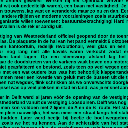
en anders geweest. Werken bij het Openbaar Vervoer w
 wij ook gedeeltelijk waren), een baan met vastigheid. Je 
n trouwens, lag vast en veranderde maar zo nu en dan. Een 
s andere rijtijden en moderne voorzieningen zoals stuurbekra
rganisatie willen toewensen: bestuursbekrachtiging! Hard
vallen is de rek er aardig uit.
tiging van Westnederland officieel geopend door de toe
llas. De plaquette in de hal van het pand vermeldt 6 oktob
 kantoortuin, redelijk revolutionair, veel glas en een w
waar nog lang niet alle kavels waren verkocht zodat 
kken land lagen. Op een steenworp afstand lag het
aar de doodskreten van de varkens vaak boven ons motor
t geasfalteerd en bestond, zoals toen op veel wegen gebru
 met een wat oudere bus was het behoorlijk klappertand
mmen meer een kwestie van geluk met de bussen uit die ti
j een nat wegdek, flink schrikken als we onverwachts doorg
nsel was op veel plekken in stad en land, was je er snel aa
r in Delft werd al jaren vóór de opening van de vestigin
nederland vanuit de vestiging Loosduinen. Delft was nog ni
men kon voldoen met 2 lijnen, de A en de B- route. Het sta
m plein nauwelijks, het was meer een straat langs het st
hadden. Later werd beetje bij beetje de boel weggebr
in zoals we het nu kennen. Aan de achterzijde van het sta