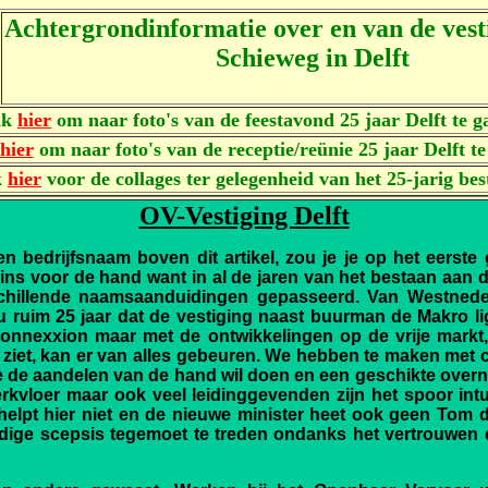
Achtergrondinformatie over en van de vest
Schieweg in Delft
ik
hier
om naar foto's van de feestavond 25 jaar Delft te g
hier
om naar foto's van de receptie/reünie 25 jaar Delft t
k
hier
voor de collages ter gelegenheid van het 25-jarig be
OV-Vestiging Delft
n bedrijfsnaam boven dit artikel, zou je je op het eerste 
szins voor de hand want in al de jaren van het bestaan aa
rschillende naamsaanduidingen gepasseerd. Van Westned
 ruim 25 jaar dat de vestiging naast buurman de Makro lig
nnexxion maar met de ontwikkelingen op de vrije markt,
 ziet, kan er van alles gebeuren. We hebben te maken met
e de aandelen van de hand wil doen en een geschikte over
rkvloer maar ook veel leidinggevenden zijn het spoor intus
elpt hier niet en de nieuwe minister heet ook geen Tom 
ige scepsis tegemoet te treden ondanks het vertrouwen da