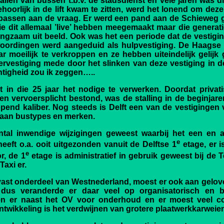
tallen van bussen t.b.v. de stadsdienst en vele jaren was 
ehoorlijk in de lift kwam te zitten, werd het lonend om deze
 passen aan de vraag. Er werd een pand aan de Schieweg 
die dit allemaal ’live’ hebben meegemaakt maar die generati
ngzaam uit beeld. Ook was het een periode dat de vestigi
ordingen werd aangeduid als hulpvestiging. De Haagse 
ar moeilijk te verkroppen en ze hebben uiteindelijk gelijk
rvestiging mede door het slinken van deze vestiging in
htigheid zou ik zeggen…..
gt in die 25 jaar het nodige te verwerken. Doordat privat
n vervoersplicht bestond, was de stalling in de beginjaren
pend kaliber. Nog steeds is Delft een van de vestiginge
t aan bustypes en merken.
aantal inwendige wijzigingen geweest waarbij het een en
e
eft o.a. ooit uitgezonden vanuit de Delftse 1
etage, er 
e
r, de 1
etage is administratief in gebruik geweest bij de 
Taxi er.
 vast onderdeel van Westnederland, moest er ook aan gelove
us veranderde er daar veel op organisatorisch en be
en er naast het OV voor onderhoud en er moest veel c
ntwikkeling is het verdwijnen van grotere plaatwerkkarweien