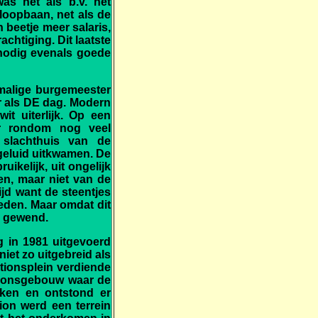
as net als b.v. het
loopbaan, net als de
beetje meer salaris,
chtiging. Dit laatste
 nodig evenals goede
nmalige burgemeester
er als DE dag. Modern
it uiterlijk. Op een
er rondom nog veel
 slachthuis van de
geluid uitkwamen. De
ikelijk, uit ongelijk
en, maar niet van de
jd want de steentjes
leden. Maar omdat dit
n gewend.
g in 1981 uitgevoerd
et zo uitgebreid als
tionsplein verdiende
ationsgebouw waar de
oken en ontstond er
tion werd een terrein