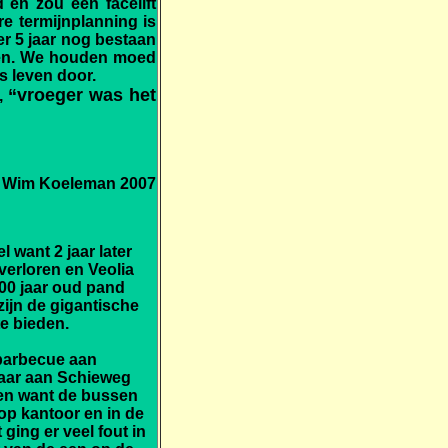
 en zou een facelift
e termijnplanning is
er 5 jaar nog bestaan
ken. We houden moed
s leven door.
“vroeger was het
,
 Wim Koeleman 2007
 want 2 jaar later
verloren en Veolia
00 jaar oud pand
ijn de gigantische
e bieden.
sbarbecue aan
laar aan Schieweg
en want de bussen
op kantoor en in de
ging er veel fout in