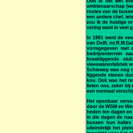
Ooit is het wel ev
ambtenaarschap (wat
routes van de busse
een andere chef, iet
zou ik de huidige o
vering want in veel ge
In 1981 werd de ves
van Delft, mr.R.M.Ga
vormgegeven met een
bedrijventerrein 
braakliggende stu
vleeswarenfabriek w
Schieweg was nog nie
liggende stenen dus
kou. Ook was het re
lieten ons, zeker bi
een normaal verschij
Het openbaar vervoe
door de WSM en West
heden ten dagen en 
in die dagen de naa
bussen hun haltes 
uiteindelijk het ple