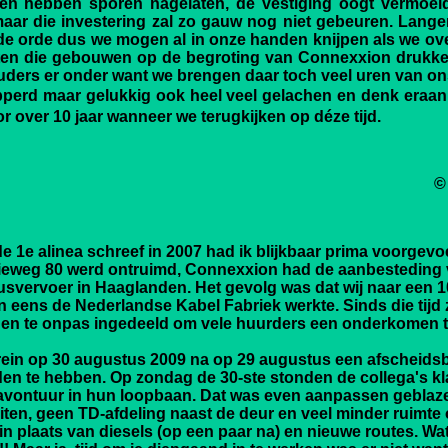
en hebben sporen nagelaten, de vestiging oogt vermoeid
ar die investering zal zo gauw nog niet gebeuren. Langer
n de orde dus we mogen al in onze handen knijpen als we ov
ten die gebouwen op de begroting van Connexxion druk
uders er onder want we brengen daar toch veel uren van on
perd maar gelukkig ook heel veel gelachen en denk eraan
r over 10 jaar wanneer we terugkijken op déze tijd.
©
 1e alinea schreef in 2007 had ik blijkbaar prima voorgevoel
chieweg 80 werd ontruimd, Connexxion had de aanbesteding 
usvervoer in Haaglanden. Het gevolg was dat wij naar een 1
eens de Nederlandse Kabel Fabriek werkte. Sinds die tijd z
as en te onpas ingedeeld om vele huurders een onderkomen t
errein op 30 augustus 2009 na op 29 augustus een afscheid
n te hebben. Op zondag de 30-ste stonden de collega's k
avontuur in hun loopbaan. Dat was even aanpassen geblaz
ten, geen TD-afdeling naast de deur en veel minder ruimte 
n plaats van diesels (op een paar na) en nieuwe routes. Wat 