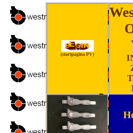
Wes
O
(startpagina PV)
I
T
Ho