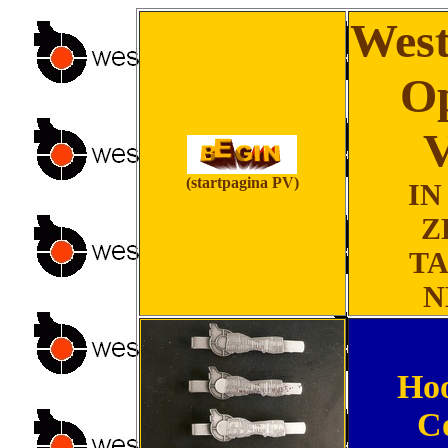
West
O
V
(startpagina PV)
IN
Z
TA
N
Hoo
C