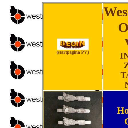
Wes
O
(startpagina PV)
I
T
Ho