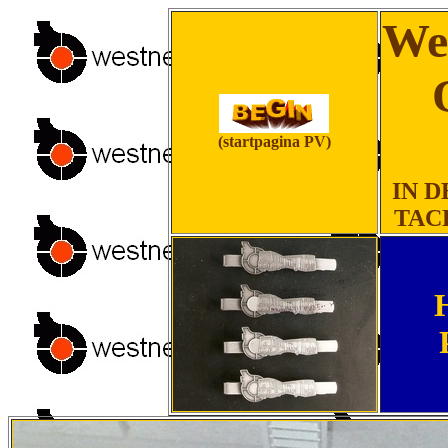
We
(startpagina PV)
IN D
TAC