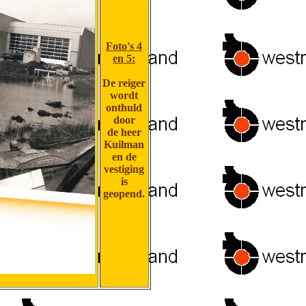
Foto's 4
en 5:
De reiger
wordt
onthuld
door
de heer
Kuilman
en de
vestiging
is
geopend.