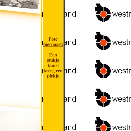
Foto
hiernaast:
Een
stukje
kunst
kreeg een
plekje