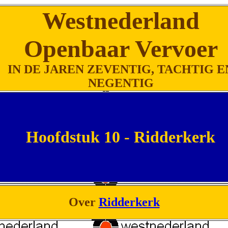
Westnederland
Openbaar Vervoer
IN DE JAREN ZEVENTIG, TACHTIG E
NEGENTIG
Hoofdstuk 10 - Ridderkerk
Over
Ridderkerk