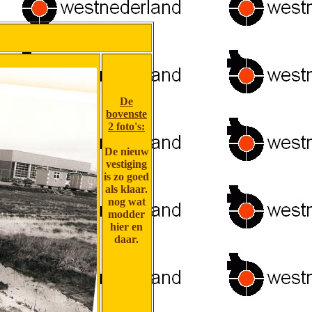
De
bovenste
2 foto's:
De nieuw
vestiging
is zo goed
als klaar.
nog wat
modder
hier en
daar.