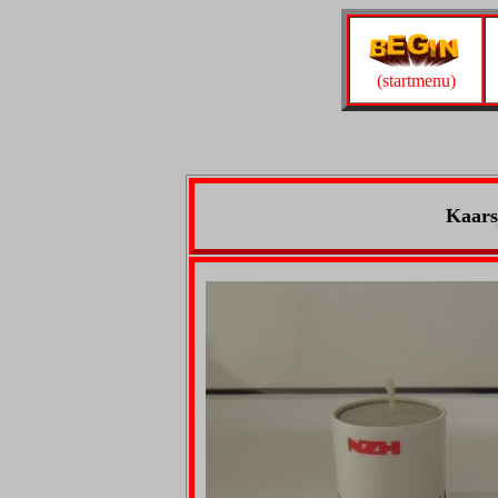
(startmenu)
Kaars