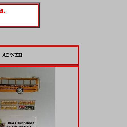
a.
AD/NZH