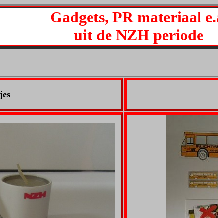
Gadgets, PR materiaal e.
uit de NZH periode
jes