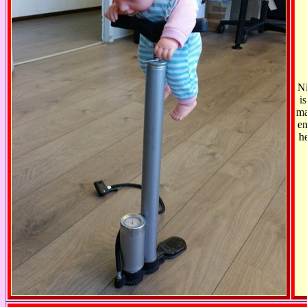
Ni
i
ma
e
h