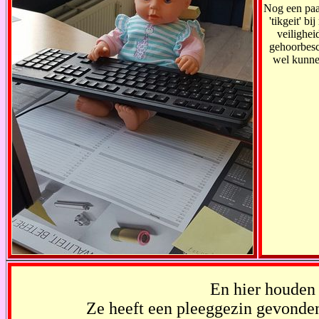
Nog een paa
'tikgeit' b
veiligheid
gehoorbesc
wel kunne
En hier houden 
Ze heeft een pleeggezin gevonden