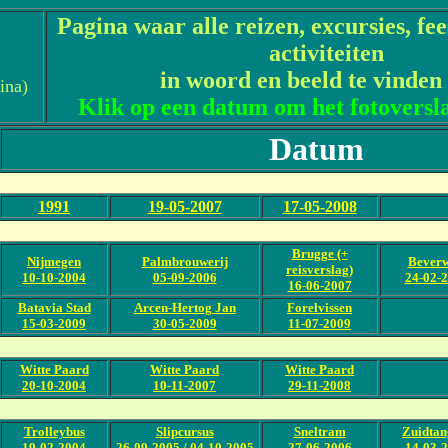
Pagina waar alle reizen, excursies, fe
activiteiten
in woord en beeld te vinden 
ina)
Klik op een datum om het fotoversla
Datum
1991
19-05-2007
17-05-2008
Brugge (+
Nijmegen
Palmbrouwerij
Beverw
reisverslag)
10-10-2004
05-09-2006
24-02-
16-06-2007
Batavia Stad
Arcen-Hertog Jan
Forelvissen
15-03-2009
30-05-2009
11-07-2009
Witte Paard
Witte Paard
Witte Paard
20-10-2004
10-11-2007
29-11-2008
Trolleybus
S
lipcursus
Sneltram
Zuidtan
19-02-2004
26-09-2005 / 04-10-2005
27-06-2006
14-03-