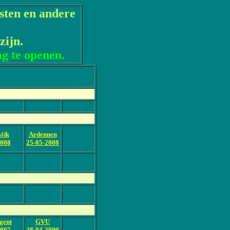
esten en andere
zijn.
g te openen.
ijk
Ardennen
2008
25-05-2008
gent
GVU
2007
28-04-2009