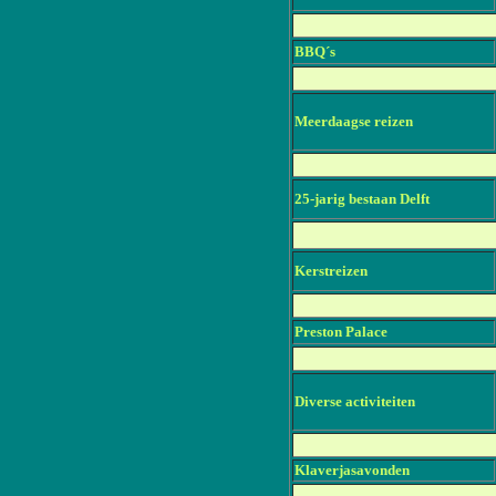
BBQ´s
M
eerdaagse reizen
25-jarig bestaan Delft
Kerstreizen
Preston Palace
Diverse activiteiten
Klaverjasavonden