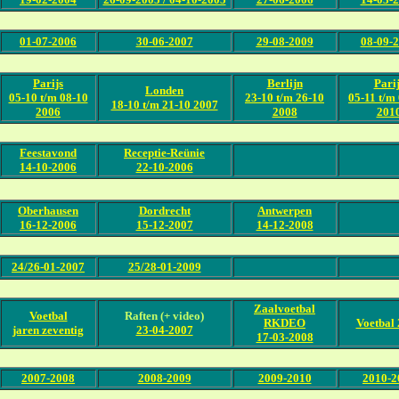
01-07-2006
30-06-2007
29-08-2009
08-09-
Parijs
Berlijn
Parij
Londen
05-10 t/m 08-10
23-10 t/m 26-10
05-11 t/m 
18-10 t/m 21-10 2007
2006
2008
201
Feestavond
Receptie-Reünie
14-10-2006
22-10-2006
Oberhausen
Dordrecht
Antwerpen
16-12-2006
15-12-2007
14-12-2008
24/26-01-2007
25/28-01-2009
Zaalvoetbal
Voetbal
Raften (+ video)
RKDEO
Voetbal
jaren zeventig
23-04-2007
17-03-2008
2007-2008
2008-2009
2009-2010
2010-2